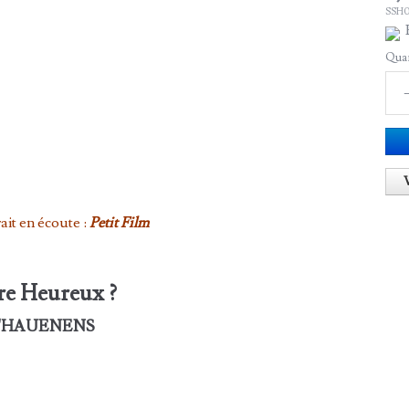
SSH0
Quan
ait en écoute :
Petit Film
re Heureux ?
l d'HAUENENS