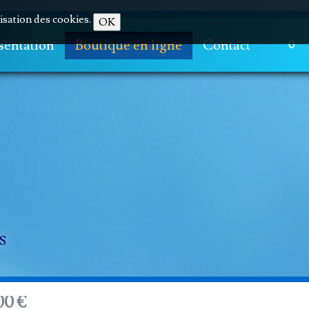
lisation des cookies.
OK
sentation
Boutique en ligne
Contact
0
S
00 €