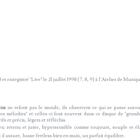
 et enregistré "Live" le 21 juillet 1998 (7, 8, 9) à l'Atelier de Musi
ens
ne refont pas le monde, ils observent ce qui se passe autou
tites mélodies" et celles-ci font souvent dans ce disque de "gr
 et précis, légers et réfléchis.
jeu retenu et juste, hypersensible comme toujours, souple et élas
l assure, basse fretless bien en main, un parfait équilibre.