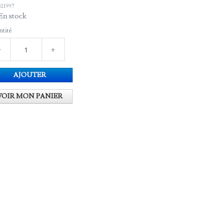
21997
En stock
tité
−
+
AJOUTER
VOIR MON PANIER