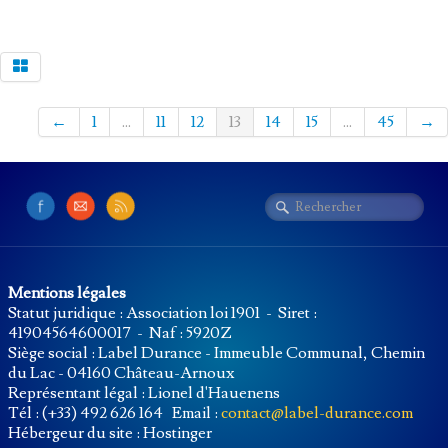
←
1
...
11
12
13
14
15
...
45
→
Mentions légales
Statut juridique : Association loi 1901 - Siret :
41904564600017 - Naf : 5920Z
Siège social : Label Durance - Immeuble Communal, Chemin
du Lac - 04160 Château-Arnoux
Représentant légal : Lionel d'Hauenens
Tél : (+33) 492 626 164 Email :
contact@label-durance.com
Hébergeur du site : Hostinger