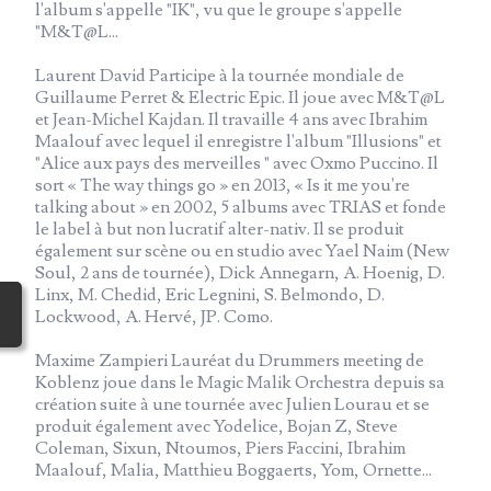
l'album s'appelle "IK", vu que le groupe s'appelle
"M&T@L...
Laurent David Participe à la tournée mondiale de
Guillaume Perret & Electric Epic. Il joue avec M&T@L
et Jean-Michel Kajdan. Il travaille 4 ans avec Ibrahim
Maalouf avec lequel il enregistre l'album "Illusions" et
"Alice aux pays des merveilles " avec Oxmo Puccino. Il
sort « The way things go » en 2013, « Is it me you're
talking about » en 2002, 5 albums avec TRIAS et fonde
le label à but non lucratif alter-nativ. Il se produit
également sur scène ou en studio avec Yael Naim (New
Soul, 2 ans de tournée), Dick Annegarn, A. Hoenig, D.
Linx, M. Chedid, Eric Legnini, S. Belmondo, D.
Lockwood, A. Hervé, JP. Como.
Maxime Zampieri Lauréat du Drummers meeting de
Koblenz joue dans le Magic Malik Orchestra depuis sa
création suite à une tournée avec Julien Lourau et se
produit également avec Yodelice, Bojan Z, Steve
Coleman, Sixun, Ntoumos, Piers Faccini, Ibrahim
Maalouf, Malia, Matthieu Boggaerts, Yom, Ornette...