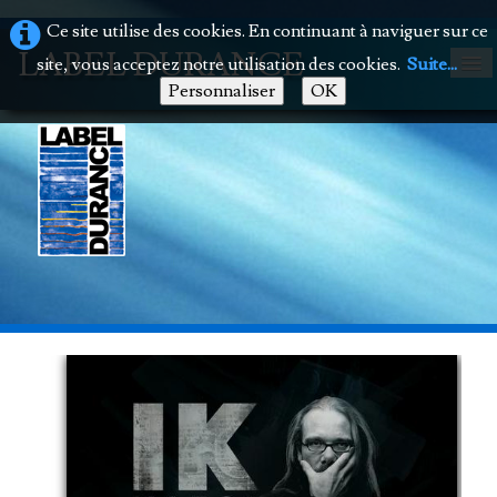
Ce site utilise des cookies. En continuant à naviguer sur ce
LABEL DURANCE
site, vous acceptez notre utilisation des cookies.
Suite...
Personnaliser
OK
Accueil
Présentation
Boutique en ligne
Contact
0