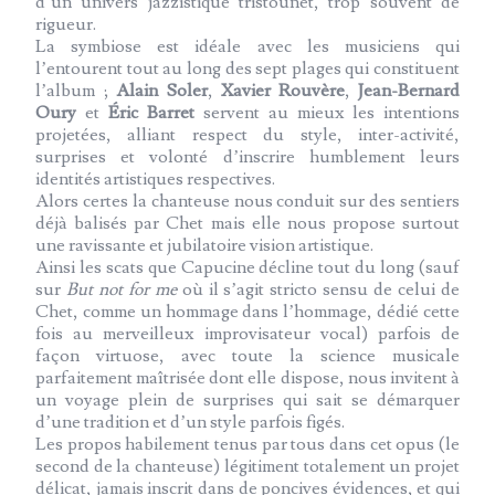
d’un univers jazzistique tristounet, trop souvent de
rigueur.
La symbiose est idéale avec les musiciens qui
l’entourent tout au long des sept plages qui constituent
l’album ;
Alain Soler
,
Xavier Rouvère
,
Jean-Bernard
Oury
et
Éric Barret
servent au mieux les intentions
projetées, alliant respect du style, inter-activité,
surprises et volonté d’inscrire humblement leurs
identités artistiques respectives.
Alors certes la chanteuse nous conduit sur des sentiers
déjà balisés par Chet mais elle nous propose surtout
une ravissante et jubilatoire vision artistique.
Ainsi les scats que Capucine décline tout du long (sauf
sur
But not for me
où il s’agit stricto sensu de celui de
Chet, comme un hommage dans l’hommage, dédié cette
fois au merveilleux improvisateur vocal) parfois de
façon virtuose, avec toute la science musicale
parfaitement maîtrisée dont elle dispose, nous invitent à
un voyage plein de surprises qui sait se démarquer
d’une tradition et d’un style parfois figés.
Les propos habilement tenus par tous dans cet opus (le
second de la chanteuse) légitiment totalement un projet
délicat, jamais inscrit dans de poncives évidences, et qui