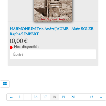
HARMONIUM Trio André JAUME - Alain SOLER -
Raphaël IMBERT
10,00 €
Non disponible
←
1
...
16
17
18
19
20
...
45
→