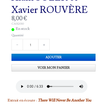
Xavier ROUVÈRE
8,00 €
CA012010
En stock
Quantité
−
+
AJOUTER
VOIR MON PANIER
Extrait en écoute :
There Will Never Be Another You