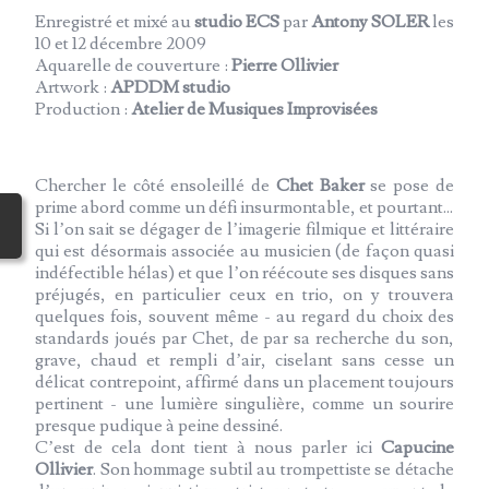
Enregistré et mixé au
studio ECS
par
Antony SOLER
les
10 et 12 décembre 2009
Aquarelle de couverture :
Pierre Ollivier
Artwork :
APDDM studio
Production :
Atelier de Musiques Improvisées
Chercher le côté ensoleillé de
Chet Baker
se pose de
prime abord comme un défi insurmontable, et pourtant...
Si l’on sait se dégager de l’imagerie filmique et littéraire
qui est désormais associée au musicien (de façon quasi
indéfectible hélas) et que l’on réécoute ses disques sans
préjugés, en particulier ceux en trio, on y trouvera
quelques fois, souvent même - au regard du choix des
standards joués par Chet, de par sa recherche du son,
grave, chaud et rempli d’air, ciselant sans cesse un
délicat contrepoint, affirmé dans un placement toujours
pertinent - une lumière singulière, comme un sourire
presque pudique à peine dessiné.
C’est de cela dont tient à nous parler ici
Capucine
Ollivier
. Son hommage subtil au trompettiste se détache